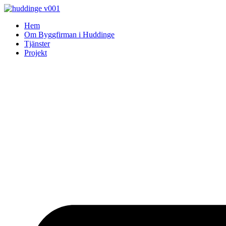
Skip
to
Hem
content
Om Byggfirman i Huddinge
Tjänster
Projekt