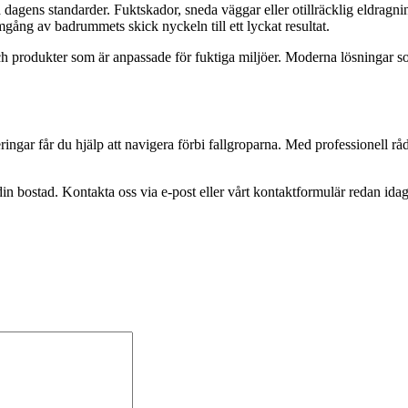
a dagens standarder. Fuktskador, sneda väggar eller otillräcklig eldrag
gång av badrummets skick nyckeln till ett lyckat resultat.
l och produkter som är anpassade för fuktiga miljöer. Moderna lösningar s
ingar får du hjälp att navigera förbi fallgroparna. Med professionell råd
n bostad. Kontakta oss via e-post eller vårt kontaktformulär redan idag 