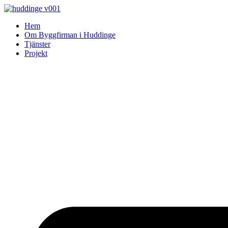
Skip
to
Hem
content
Om Byggfirman i Huddinge
Tjänster
Projekt