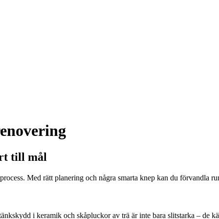
renovering
t till mål
e process. Med rätt planering och några smarta knep kan du förvandla rum
nkskydd i keramik och skåpluckor av trä är inte bara slitstarka – de känn