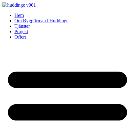
Skip
to
Hem
content
Om Byggfirman i Huddinge
Tjänster
Projekt
Offert