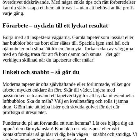
överdrivet tidskrävande. Med några enkla tips och rätt förberedelser
kan du själv skapa ett hem att trivas i – utan att behöva anlita proffs
varje gång.
Förarbete – nyckeln till ett lyckat resultat
Börja med att inspektera väggarna. Gamla tapeter som lossnat eller
har bubblor bör tas bort eller slätas till. Spackla igen små hål och
ojämnheter och slipa lätt för en jämn yta. Torka sedan av väggarna
med en fuktig trasa för att få bort damm och smuts – det gör
verkligen skillnad när du tapetserar eller målar!
Enkelt och snabbt – så gör du
Moderna tapeter är ofta självhäftande eller förlimmade, vilket gör
arbetet mycket enklare än förr. Skär till våder, linjera med
passmärken och använd ett tapetverktyg för att trycka ut eventuella
luftbubblor. Ska du måla? Välj en kvalitetsfärg och rolla i jämna
drag. Glöm inte att tejpa lister och skydda golvet för det där
proffsiga slutresultatet.
Funderar du på att förvandla ett rum hemma? Låt oss hjälpa dig att
uppnå den där nykänslan! Kontakta oss via e-post eller vårt
kontaktformulär så guidar vi dig hela vägen – snabbt och smidigt. Vi
ser fram emot att höra mer om dina planer!