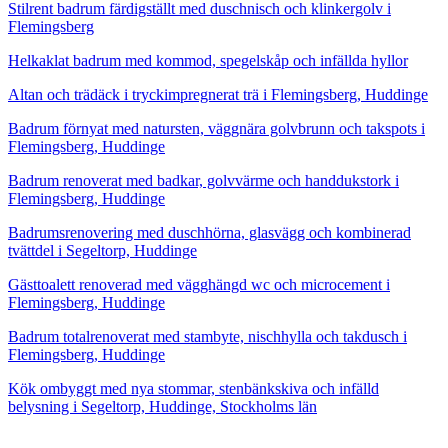
Stilrent badrum färdigställt med duschnisch och klinkergolv i
Flemingsberg
Helkaklat badrum med kommod, spegelskåp och infällda hyllor
Altan och trädäck i tryckimpregnerat trä i Flemingsberg, Huddinge
Badrum förnyat med natursten, väggnära golvbrunn och takspots i
Flemingsberg, Huddinge
Badrum renoverat med badkar, golvvärme och handdukstork i
Flemingsberg, Huddinge
Badrumsrenovering med duschhörna, glasvägg och kombinerad
tvättdel i Segeltorp, Huddinge
Gästtoalett renoverad med vägghängd wc och microcement i
Flemingsberg, Huddinge
Badrum totalrenoverat med stambyte, nischhylla och takdusch i
Flemingsberg, Huddinge
Kök ombyggt med nya stommar, stenbänkskiva och infälld
belysning i Segeltorp, Huddinge, Stockholms län