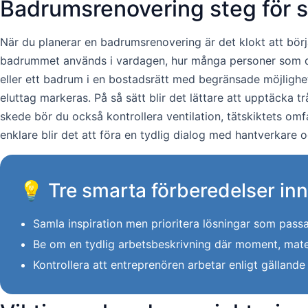
Badrumsrenovering steg för st
När du planerar en badrumsrenovering är det klokt att bör
badrummet används i vardagen, hur många personer som dela
eller ett badrum i en bostadsrätt med begränsade möjlighet
eluttag markeras. På så sätt blir det lättare att upptäcka 
skede bör du också kontrollera ventilation, tätskiktets om
enklare blir det att föra en tydlig dialog med hantverkare 
💡 Tre smarta förberedelser in
Samla inspiration men prioritera lösningar som passa
Be om en tydlig arbetsbeskrivning där moment, mate
Kontrollera att entreprenören arbetar enligt gällande