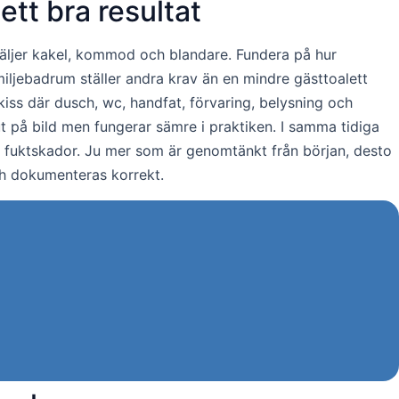
tt bra resultat
väljer kakel, kommod och blandare. Fundera på hur
ljebadrum ställer andra krav än en mindre gästtoalett
kiss där dusch, wc, handfat, förvaring, belysning och
 ut på bild men fungerar sämre i praktiken. I samma tidiga
re fuktskador. Ju mer som är genomtänkt från början, desto
och dokumenteras korrekt.