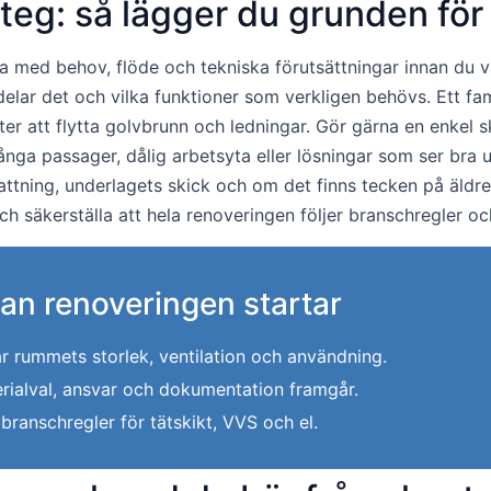
eg: så lägger du grunden för e
ja med behov, flöde och tekniska förutsättningar innan du 
r det och vilka funktioner som verkligen behövs. Ett fami
er att flytta golvbrunn och ledningar. Gör gärna en enkel s
trånga passager, dålig arbetsyta eller lösningar som ser bra
fattning, underlagets skick och om det finns tecken på äld
och säkerställa att hela renoveringen följer branschregler 
nan renoveringen startar
r rummets storlek, ventilation och användning.
rialval, ansvar och dokumentation framgår.
 branschregler för tätskikt, VVS och el.